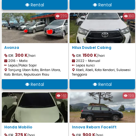
Rental
Rental
239
180
Avanza
Hilux Doubel Cabing
300 K
1500 K
IDR.
/hari
IDR.
/hari
2016 - Matic
2022 - Manual
Lepas/Pakai Sopir
Lepas kunci
Tanjung Uban Kota, Bintan Utara,
Abeli, Abeli, Kota Kendari, Sulawesi
Kab. Bintan, Kepulauan Riau
Tenggara
Rental
Rental
146
199
Honda Mobilio
Innova Reborn Facelift
375 K
900 K
IDR.
/hari
IDR.
/hari