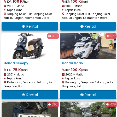
100 K
100 K
IDR.
/hari
IDR.
/hari
2019 - Matic
2019 - Matic
Lepas kunci
Lepas kunci
Tanjung Selor Hilir, Tanjung Selor,
Tanjung Selor Hilir, Tanjung Selor,
Kab. Bulungan, Kalimantan Utara
Kab. Bulungan, Kalimantan Utara
Rental
Rental
330
273
Honda Scoopy
Honda Vario
75 K
100 K
IDR.
/hari
IDR.
/hari
2021 - Matic
2022 - Matic
Lepas kunci
Lepas kunci
Pedungan, Denpasar Selatan, Kota
Pedungan, Denpasar Selatan, Kota
Denpasar, Bali
Denpasar, Bali
Rental
Rental
392
439