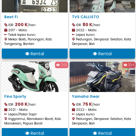
Beat Fi
TVS CALLISTO
200 K
80 K
IDR.
/hari
IDR.
/hari
2017 - Matic
2022 - Matic
Tidak lepas kunci
Lepas kunci
Mekar Bakti, Panongan, Kab.
Pedungan, Denpasar Selatan, Kota
Tangerang, Banten
Denpasar, Bali
Rental
Rental
263
334
Fino Sporty
Yamaha Gear
200 K
75 K
IDR.
/hari
IDR.
/hari
2021 - Matic
2022 - Matic
Lepas/Pakai Sopir
Lepas kunci
Inggramui, Manokwari Barat, Kab.
Pedungan, Denpasar Selatan, Kota
Manokwari, Papua Barat
Denpasar, Bali
Rental
Rental