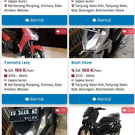
Lepas kunci
Lepas kunci
Kel Karang Panjang, Sirimau, Kota
Tanjung Selor Hilir, Tanjung Selor,
Ambon, Maluku
Kab. Bulungan, Kalimantan Utara
Rental
Rental
321
280
Yamaha Lexy
Beat Silver
150 K
100 K
IDR.
/hari
IDR.
/hari
2019 - Matic
2021 - Matic
Lepas kunci
Lepas kunci
Kel Karang Panjang, Sirimau, Kota
Tanjung Selor Hilir, Tanjung Selor,
Ambon, Maluku
Kab. Bulungan, Kalimantan Utara
Rental
Rental
257
336