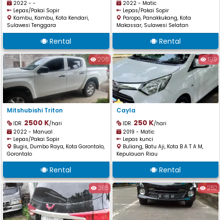
2022 - -
2022 - Matic
Lepas/Pakai Sopir
Lepas/Pakai Sopir
Kambu, Kambu, Kota Kendari,
Paropo, Panakkukang, Kota
Sulawesi Tenggara
Makassar, Sulawesi Selatan
Rental
Rental
206
199
Mitshubishi Triton
Cayla
2500 K
250 K
IDR.
/hari
IDR.
/hari
2022 - Manual
2019 - Matic
Lepas/Pakai Sopir
Lepas kunci
Bugis, Dumbo Raya, Kota Gorontalo,
Buliang, Batu Aji, Kota B A T A M,
Gorontalo
Kepulauan Riau
Rental
Rental
285
252