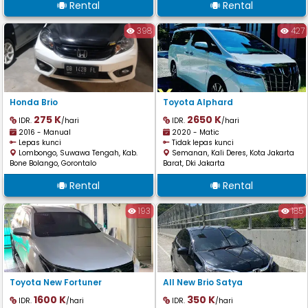
Rental
Rental
398
427
Honda Brio
Toyota Alphard
275 K
2650 K
IDR.
/hari
IDR.
/hari
2016 - Manual
2020 - Matic
Lepas kunci
Tidak lepas kunci
Lombongo, Suwawa Tengah, Kab.
Semanan, Kali Deres, Kota Jakarta
Bone Bolango, Gorontalo
Barat, Dki Jakarta
Rental
Rental
193
185
Toyota New Fortuner
All New Brio Satya
1600 K
350 K
IDR.
/hari
IDR.
/hari