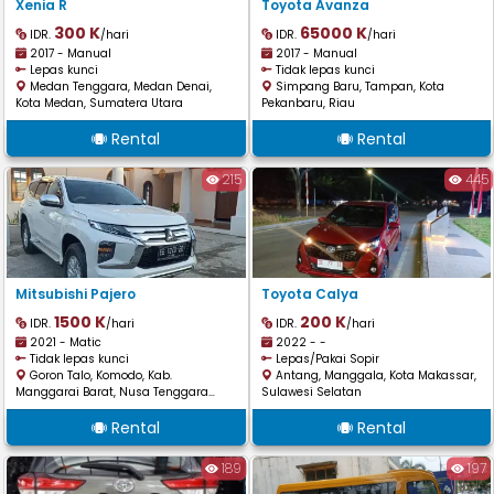
Xenia R
Toyota Avanza
300 K
65000 K
IDR.
/hari
IDR.
/hari
2017 - Manual
2017 - Manual
Lepas kunci
Tidak lepas kunci
Medan Tenggara, Medan Denai,
Simpang Baru, Tampan, Kota
Kota Medan, Sumatera Utara
Pekanbaru, Riau
Rental
Rental
215
445
Mitsubishi Pajero
Toyota Calya
1500 K
200 K
IDR.
/hari
IDR.
/hari
2021 - Matic
2022 - -
Tidak lepas kunci
Lepas/Pakai Sopir
Goron Talo, Komodo, Kab.
Antang, Manggala, Kota Makassar,
Manggarai Barat, Nusa Tenggara
Sulawesi Selatan
Timur
Rental
Rental
189
197