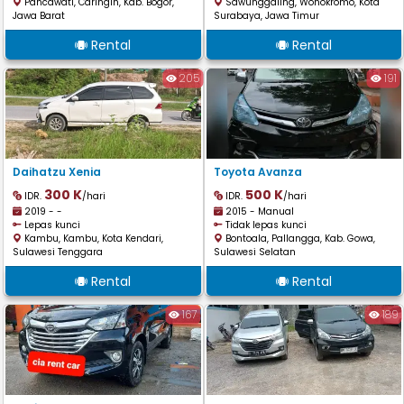
Pancawati, Caringin, Kab. Bogor,
Sawunggaling, Wonokromo, Kota
Jawa Barat
Surabaya, Jawa Timur
Rental
Rental
205
191
Daihatzu Xenia
Toyota Avanza
300 K
500 K
IDR.
/hari
IDR.
/hari
2019 - -
2015 - Manual
Lepas kunci
Tidak lepas kunci
Kambu, Kambu, Kota Kendari,
Bontoala, Pallangga, Kab. Gowa,
Sulawesi Tenggara
Sulawesi Selatan
Rental
Rental
167
189