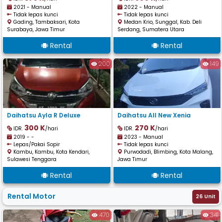
2021 - Manual
2022 - Manual
Tidak lepas kunci
Tidak lepas kunci
Gading, Tambaksari, Kota
Medan Krio, Sunggal, Kab. Deli
Surabaya, Jawa Timur
Serdang, Sumatera Utara
Rental
Rental
200
149
Daihatsu Ayla R Deluxe
Daihatsu All New Xenia
300 K
270 K
IDR.
/hari
IDR.
/hari
2019 - -
2023 - Manual
Lepas/Pakai Sopir
Tidak lepas kunci
Kambu, Kambu, Kota Kendari,
Purwodadi, Blimbing, Kota Malang,
Sulawesi Tenggara
Jawa Timur
Rental
Rental
Rental Motor
26 Unit
470
341