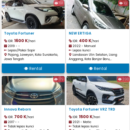
191
181
Toyota Fortuner
NEW ERTIGA
1600 K
400 K
IDR.
/hari
IDR.
/hari
2019 - -
2022 - Manual
Lepas/Pakai Sopir
Lepas kunci
Pajang, Laweyan, Kota Surakarta,
Landasan Ulin Selatan, Liang
Jawa Tengah
Anggang, Kota Banjar Baru,
Kalimantan Selatan
Rental
Rental
179
398
Innova Reborn
Toyota Fortuner VRZ TRD
700 K
1500 K
IDR.
/hari
IDR.
/hari
2017 - -
2021 - Matic
Tidak lepas kunci
Tidak lepas kunci