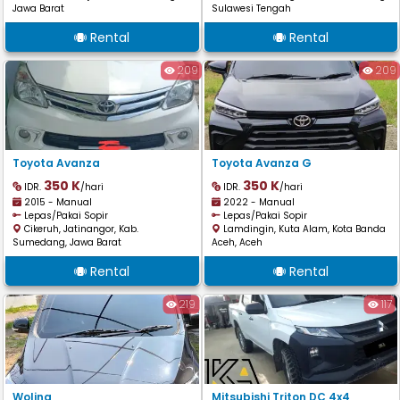
Jawa Barat
Sulawesi Tengah
Rental
Rental
209
209
Toyota Avanza
Toyota Avanza G
350 K
350 K
IDR.
/hari
IDR.
/hari
2015 - Manual
2022 - Manual
Lepas/Pakai Sopir
Lepas/Pakai Sopir
Cikeruh, Jatinangor, Kab.
Lamdingin, Kuta Alam, Kota Banda
Sumedang, Jawa Barat
Aceh, Aceh
Rental
Rental
219
117
Woling
Mitsubishi Triton DC 4x4