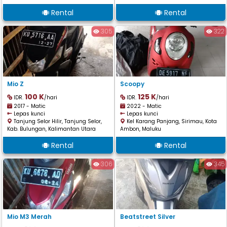
Rental
Rental
305
322
Mio Z
Scoopy
100 K
125 K
IDR.
/hari
IDR.
/hari
2017 - Matic
2022 - Matic
Lepas kunci
Lepas kunci
Tanjung Selor Hilir, Tanjung Selor,
Kel Karang Panjang, Sirimau, Kota
Kab. Bulungan, Kalimantan Utara
Ambon, Maluku
Rental
Rental
306
345
Mio M3 Merah
Beatstreet Silver