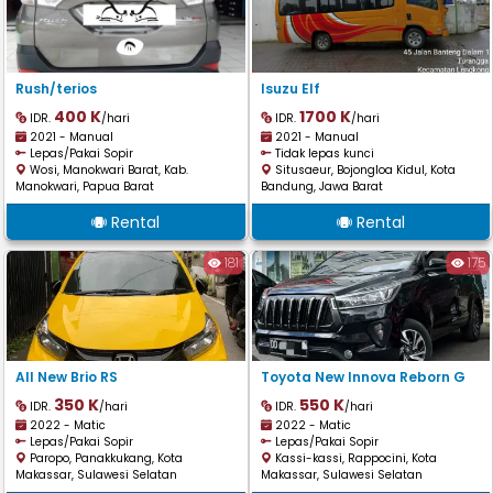
Rush/terios
Isuzu Elf
400 K
1700 K
IDR.
/hari
IDR.
/hari
2021 - Manual
2021 - Manual
Lepas/Pakai Sopir
Tidak lepas kunci
Wosi, Manokwari Barat, Kab.
Situsaeur, Bojongloa Kidul, Kota
Manokwari, Papua Barat
Bandung, Jawa Barat
Rental
Rental
181
175
All New Brio RS
Toyota New Innova Reborn G
350 K
550 K
IDR.
/hari
IDR.
/hari
2022 - Matic
2022 - Matic
Lepas/Pakai Sopir
Lepas/Pakai Sopir
Paropo, Panakkukang, Kota
Kassi-kassi, Rappocini, Kota
Makassar, Sulawesi Selatan
Makassar, Sulawesi Selatan