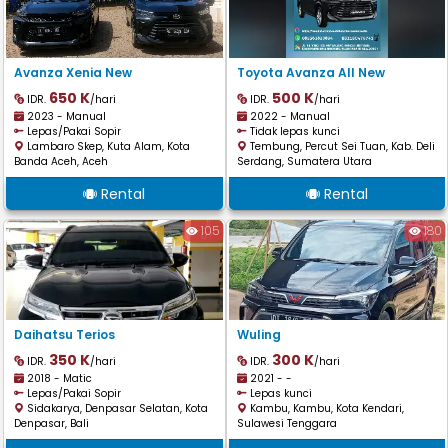
Avanza Xenia New
Toyota Avanza All New
650 K
500 K
IDR.
/hari
IDR.
/hari
2023 - Manual
2022 - Manual
Lepas/Pakai Sopir
Tidak lepas kunci
Lambaro Skep, Kuta Alam, Kota
Tembung, Percut Sei Tuan, Kab. Deli
Banda Aceh, Aceh
Serdang, Sumatera Utara
Rental
Rental
105
180
Daihatsu Terios
Wuling
350 K
300 K
IDR.
/hari
IDR.
/hari
2018 - Matic
2021 - -
Lepas/Pakai Sopir
Lepas kunci
Sidakarya, Denpasar Selatan, Kota
Kambu, Kambu, Kota Kendari,
Denpasar, Bali
Sulawesi Tenggara