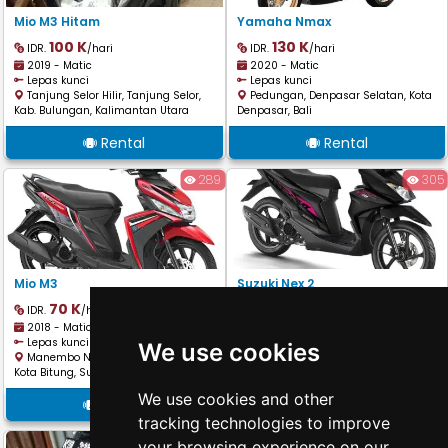
Mio M3 Hitam
Yamaha Nmax
100 K
130 K
IDR.
/hari
IDR.
/hari
2019 - Matic
2020 - Matic
Lepas kunci
Lepas kunci
Tanjung Selor Hilir, Tanjung Selor,
Pedungan, Denpasar Selatan, Kota
Kab. Bulungan, Kalimantan Utara
Denpasar, Bali
Rental
Rental
289
305
Mio M3
Suzuki Nex 2
70 K
75 K
IDR.
/hari
IDR.
/hari
2018 - Matic
2022 - Matic
Lepas kunci
Lepas kunci
We use cookies
Manembo Nembo Atas, Matuari,
Manembo Nembo Atas, Matuari,
Kota Bitung, Sulawesi Utara
Kota Bitung, Sulawesi Utara
We use cookies and other
Rental
Rental
tracking technologies to improve
474
669
your browsing experience on our