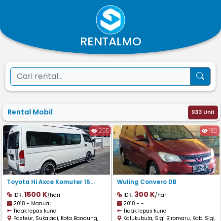
RENTALMO
Rental Mobil
933 Unit
255
182
Toyota Hi Axce Komuter 15
Wuling Convero DB
Kursi
1500 K
300 K
IDR.
/hari
IDR.
/hari
2018 - Manual
2018 - -
Tidak lepas kunci
Tidak lepas kunci
Pasteur, Sukajadi, Kota Bandung,
Kalukubula, Sigi Biromaru, Kab. Sigi,