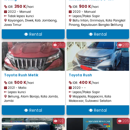
350 K
900 K
IDR.
/hari
IDR.
/hari
2022 - Manual
2020 - Manual
Tidak lepas kunci
Lepas/Pakai Sopir
Kayangan, Diwek, Kab. Jombang,
Batu Intan, Girimaya, Kota Pangkal
Jawa Timur
Pinang, Kepulauan Bangka Belitung
Rental
Rental
230
237
Toyota Rush Metik
Toyota Rush
500 K
400 K
IDR.
/hari
IDR.
/hari
2021 - Matic
2020 - -
Lepas kunci
Lepas/Pakai Sopir
Beliung, Alam Barajo, Kota Jambi,
Mappala, Rappocini, Kota
Jambi
Makassar, Sulawesi Selatan
Rental
Rental
192
205