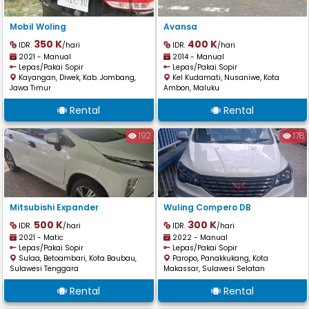
Mobil Woling
Avansa
350 K
400 K
IDR.
/hari
IDR.
/hari
2021 - Manual
2014 - Manual
Lepas/Pakai Sopir
Lepas/Pakai Sopir
Kayangan, Diwek, Kab. Jombang,
Kel Kudamati, Nusaniwe, Kota
Jawa Timur
Ambon, Maluku
Rental
Rental
192
178
Mitsubishi Expander
Wuling Compero DB
500 K
300 K
IDR.
/hari
IDR.
/hari
2021 - Matic
2022 - Manual
Lepas/Pakai Sopir
Lepas/Pakai Sopir
Sulaa, Betoambari, Kota Baubau,
Paropo, Panakkukang, Kota
Sulawesi Tenggara
Makassar, Sulawesi Selatan
Rental
Rental