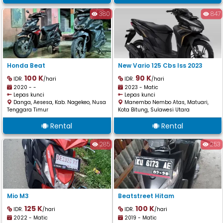
380
847
Honda Beat
New Vario 125 Cbs Iss 2023
100 K
90 K
IDR.
/hari
IDR.
/hari
2020 - -
2023 - Matic
Lepas kunci
Lepas kunci
Danga, Aesesa, Kab. Nagekeo, Nusa
Manembo Nembo Atas, Matuari,
Tenggara Timur
Kota Bitung, Sulawesi Utara
Rental
Rental
285
253
Mio M3
Beatstreet Hitam
125 K
100 K
IDR.
/hari
IDR.
/hari
2022 - Matic
2019 - Matic