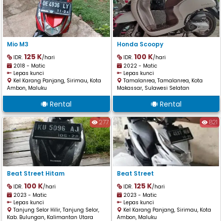
Mio M3
Honda Scoopy
125 K
100 K
IDR.
/hari
IDR.
/hari
2018 - Matic
2022 - Matic
Lepas kunci
Lepas kunci
Kel Karang Panjang, Sirimau, Kota
Tamalanrea, Tamalanrea, Kota
Ambon, Maluku
Makassar, Sulawesi Selatan
Rental
Rental
277
821
Beat Street Hitam
Beat Street
100 K
125 K
IDR.
/hari
IDR.
/hari
2023 - Matic
2023 - Matic
Lepas kunci
Lepas kunci
Tanjung Selor Hilir, Tanjung Selor,
Kel Karang Panjang, Sirimau, Kota
Kab. Bulungan, Kalimantan Utara
Ambon, Maluku